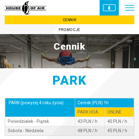
CENNIK
PROMOCJE
Cennik
PARK
PARK (powyżej 4 roku życia)
Cennik (PLN) 1h
PARK HOA
ONLINE
Poniedziałek - Piątek
43 PLN / h
40 PLN / h
Sobota - Niedziela
48 PLN / h
45 PLN / h