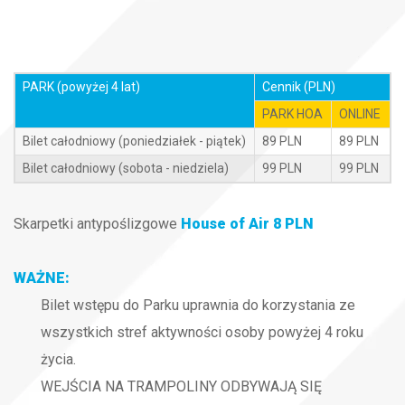
PARK (powyżej 4 lat)
Cennik (PLN)
PARK HOA
ONLINE
Bilet całodniowy (poniedziałek - piątek)
89 PLN
89 PLN
Bilet całodniowy (sobota - niedziela)
99 PLN
99 PLN
Skarpetki antypoślizgowe
House of Air 8 PLN
WAŻNE:
Bilet wstępu do Parku uprawnia do korzystania ze
wszystkich stref aktywności osoby powyżej 4 roku
życia.
WEJŚCIA NA TRAMPOLINY ODBYWAJĄ SIĘ